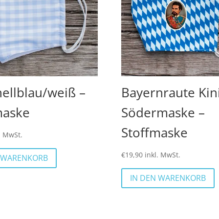
ellblau/weiß –
Bayernraute Kini
maske
Södermaske –
Stoffmaske
. MwSt.
€
19,90
inkl. MwSt.
N WARENKORB
IN DEN WARENKORB