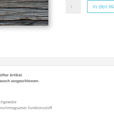
Ostwind
In den W
-
blau
-
Stoffmaske
Menge
üfter Artikel.
ausch ausgeschlossen.
schgewebe
anschmiegsamer Funktionsstoff