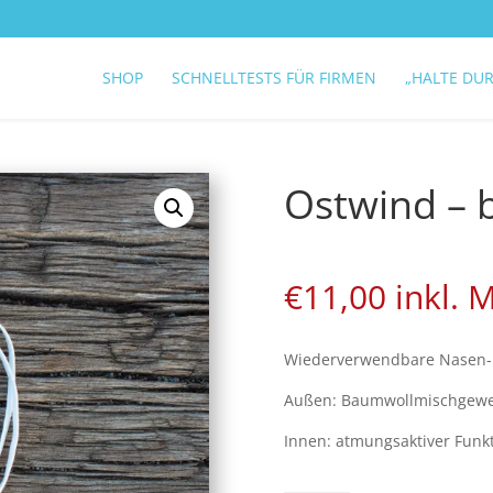
SHOP
SCHNELLTESTS FÜR FIRMEN
„HALTE DU
Ostwind – 
€
11,00
inkl. 
Wiederverwendbare Nasen-
Außen: Baumwollmischgew
Innen: atmungsaktiver Funkt