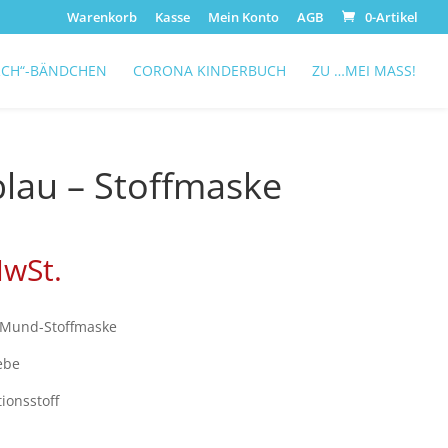
Warenkorb
Kasse
Mein Konto
AGB
0-Artikel
RCH“-BÄNDCHEN
CORONA KINDERBUCH
ZU …MEI MASS!
blau – Stoffmaske
MwSt.
Mund-Stoffmaske
ebe
ionsstoff