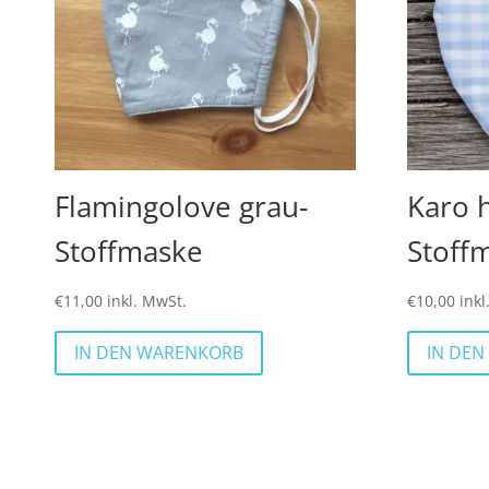
Flamingolove grau-
Karo h
Stoffmaske
Stoff
€
11,00
inkl. MwSt.
€
10,00
inkl
IN DEN WARENKORB
IN DE