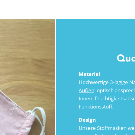
Qua
Material
Hochwertige 3-lagige N
Außen
: optisch anspre
Innen:
feuchtigkeitsabs
Funktionsstoff.
Design
Unsere Stoffmasken wer