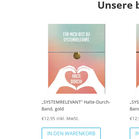
Unsere 
„SYSTEMRELEVANT“ Halte-Durch-
„SY
Band, gold
Band
€
12,95
inkl. MwSt.
€
12,
IN DEN WARENKORB
I