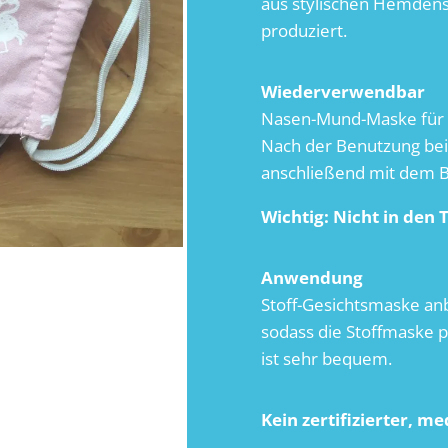
aus stylischen Hemdenst
produziert.
Wiederverwendbar
Nasen-Mund-Maske für
Nach der Benutzung bei
anschließend mit dem B
Wichtig: Nicht in den
Anwendung
Stoff-Gesichtsmaske an
sodass die Stoffmaske pe
ist sehr bequem.
Kein zertifizierter, m