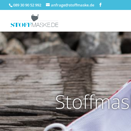
089 30 90 52 992
anfrage@stoffmaske.de
Stoffmas