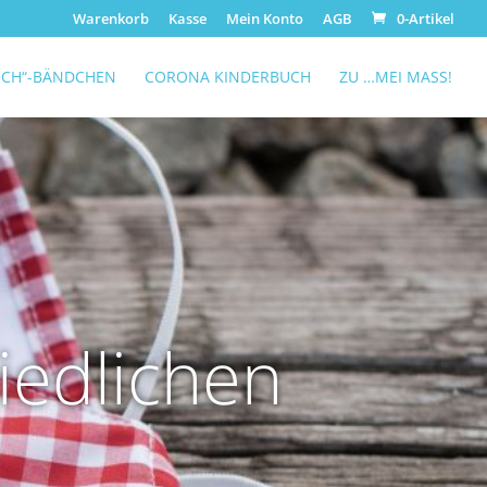
Warenkorb
Kasse
Mein Konto
AGB
0-Artikel
RCH“-BÄNDCHEN
CORONA KINDERBUCH
ZU …MEI MASS!
iedlichen