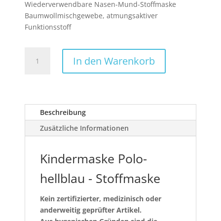
Wiederverwendbare Nasen-Mund-Stoffmaske
Baumwollmischgewebe, atmungsaktiver
Funktionsstoff
Kindermaske
In den Warenkorb
Polo-
hellblau
-
Stoffmaske
Menge
Beschreibung
Zusätzliche Informationen
Kindermaske Polo-
hellblau - Stoffmaske
Kein zertifizierter, medizinisch oder
anderweitig geprüfter Artikel.