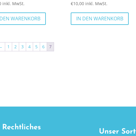
0
inkl. MwSt.
€
10,00
inkl. MwSt.
 DEN WARENKORB
IN DEN WARENKORB
←
1
2
3
4
5
6
7
Rechtliches
Unser Sor