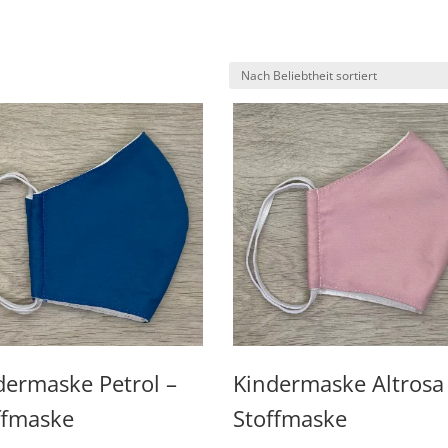
ch
liebtheit
rtiert
dermaske Petrol –
Kindermaske Altrosa
ffmaske
Stoffmaske